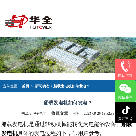
导航
网站首页
产品大全
案例资讯
新闻动态
荣誉资质
电话咨询
关于华全
当前位置 :
首页 >
新闻动态
>
船载发电机如何发电？
微信咨询
联系我们
船载发电机如何发电？
收藏文章
来源：华全电力
时间：2023-09-20 13:52:33
关注抖音
船载发电机是通过转动机械能转化为电能的设备。
船载
发电机
具体的发电过程如下，供用户参考。