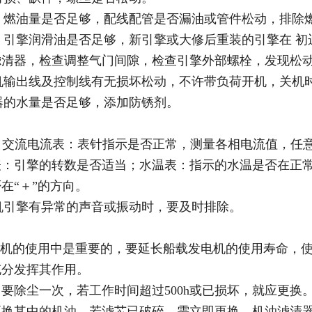
统。燃油量是否足够，配线配管是否漏油或管件松动，排除
统。引擎润滑油是否足够，新引擎或大修后重装的引擎在 初
滤清器，检查调整气门间隙，检查引擎外部螺栓，发现松
电机输出线及控制线有无损坏松动，不许带负荷开机，关机
热器的水量是否足够，添加防锈剂。
表”。交流电流表：表针指示是否正常，测量各相电流值，
：引擎的转数是否适当；水温表：指示的水温是否在正常范
在“＋”的方向。
电机引擎有异常的声音或振动时，要及时排除。
油机的使用中是重要的，要延长船载发电机的使用寿命，
充分发挥其作用。
h，要除尘一次，若工作时间超过500h或已损坏，就应更换。
换其中的机油，若滤芯已破碎，需立即更换。机油滤清器每工