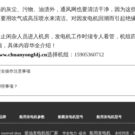
部的灰尘、污物、油渍外，通风网也要清洁干净，因为这
不要用吹气或高压喷水来清洁。对因发电机回潮而引起绝
禁止闲杂人员进入机房，发电机工作时须专人看管，机组
项，具体内容华全介绍！
ww.chuanyongfdj.cn
选择机组：15905360712
安全操作注意事项
哪些事项？
品牌
船用发电机参数
船载发电机型号
船用发电机型号
柴油发电机组厂家
船用发电机
s reserved zhou
华全电力 -提供
未经同意，不得